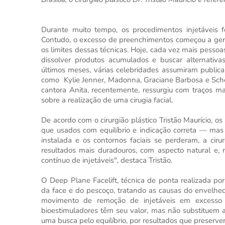
Durante muito tempo, os procedimentos injetáveis 
Contudo, o excesso de preenchimentos começou a gerar
os limites dessas técnicas. Hoje, cada vez mais pessoa
dissolver produtos acumulados e buscar alternati
últimos meses, várias celebridades assumiram public
como
Kylie Jenner, Madonna, Graciane Barbosa e Schei
cantora Anita, recentemente, ressurgiu com traços ma
sobre a realização de uma cirugia facial.
De acordo com o cirurgião plástico Tristão Maurício, 
que usados com equilíbrio e indicação correta — mas 
instalada e os contornos faciais se perderam, a ciru
resultados mais duradouros, com aspecto natural e,
contínuo de injetáveis", destaca Tristão.
O Deep Plane Facelift, técnica de ponta realizada por
da face e do pescoço, tratando as causas do envelhec
movimento de remoção de injetáveis em excesso
bioestimuladores têm seu valor, mas não substituem 
uma busca pelo equilíbrio, por resultados que preserve