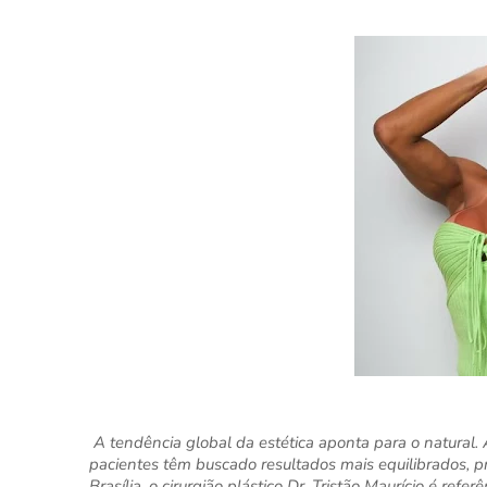
A tendência global da estética aponta para o natural
pacientes têm buscado resultados mais equilibrados, pr
Brasília, o cirurgião plástico Dr. Tristão Maurício é re