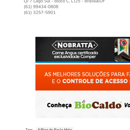
QI 7 Lago Sul - Bloco C, LJ25 - Brasília/DF
(61) 99434-0808
(61) 3257-5901
Tags
# Blog do Paulo Melo