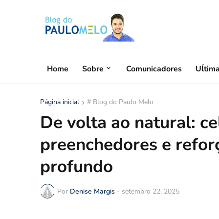
Home
Sobre
Comunicadores
Uĺtim
Página inicial
# Blog do Paulo Melo
De volta ao natural: c
preenchedores e reforç
profundo
Por
Denise Margis
-
setembro 22, 2025