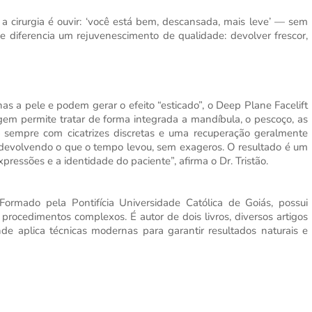
 cirurgia é ouvir: ‘você está bem, descansada, mais leve’ — sem
que diferencia um rejuvenescimento de qualidade: devolver frescor,
nas a pele e podem gerar o efeito “esticado”, o Deep Plane Facelift
em permite tratar de forma integrada a mandíbula, o pescoço, as
 sempre com cicatrizes discretas e uma recuperação geralmente
o, devolvendo o que o tempo levou, sem exageros. O resultado é um
essões e a identidade do paciente”, afirma o Dr. Tristão.
s. Formado pela Pontifícia Universidade Católica de Goiás, possui
 procedimentos complexos. É autor de dois livros, diversos artigos
 onde aplica técnicas modernas para garantir resultados naturais e