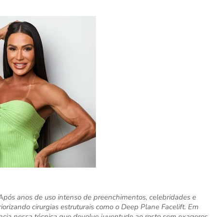
. Após anos de uso intenso de preenchimentos, celebridades e
iorizando cirurgias estruturais como o Deep Plane Facelift. Em
ferência nessa técnica que devolve juventude ao rosto sem exageros