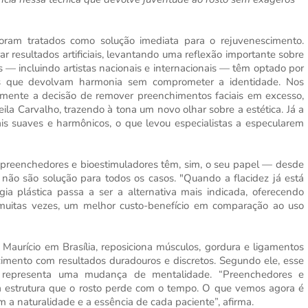
foram tratados como solução imediata para o rejuvenescimento.
 resultados artificiais, levantando uma reflexão importante sobre
s — incluindo artistas nacionais e internacionais — têm optado por
vas que devolvam harmonia sem comprometer a identidade. Nos
amente a decisão de remover preenchimentos faciais em excesso,
la Carvalho, trazendo à tona um novo olhar sobre a estética. Já a
is suaves e harmônicos, o que levou especialistas a especularem
os preenchedores e bioestimuladores têm, sim, o seu papel — desde
não são solução para todos os casos. "Quando a flacidez já está
rgia plástica passa a ser a alternativa mais indicada, oferecendo
 muitas vezes, um melhor custo-benefício em comparação ao uso
 Maurício em Brasília, reposiciona músculos, gordura e ligamentos
imento com resultados duradouros e discretos. Segundo ele, esse
 representa uma mudança de mentalidade. “Preenchedores e
a estrutura que o rosto perde com o tempo. O que vemos agora é
m a naturalidade e a essência de cada paciente”, afirma.