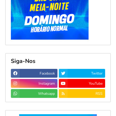
Siga-Nos
Facebook
Twitter
Instagram
YouTube
Whatsapp
RSS