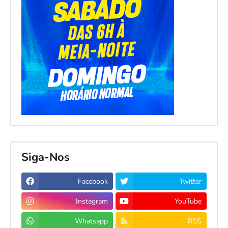
Siga-Nos
Facebook
Twitter
Instagram
YouTube
Whatsapp
RSS