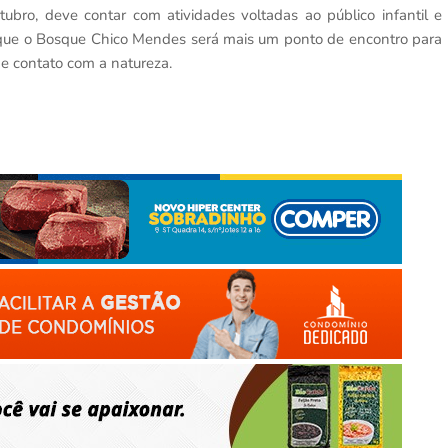
bro, deve contar com atividades voltadas ao público infantil e
 que o Bosque Chico Mendes será mais um ponto de encontro para
 e contato com a natureza.