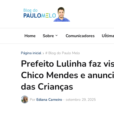
Home
Sobre
Comunicadores
Uĺtim
Página inicial
# Blog do Paulo Melo
Prefeito Lulinha faz vi
Chico Mendes e anunci
das Crianças
Por
Ediana Carneiro
-
setembro 29, 2025