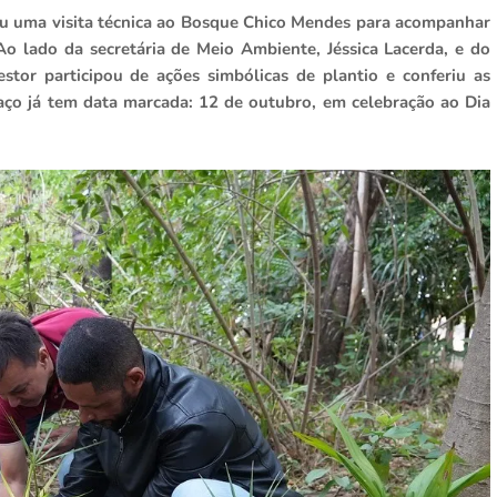
ou uma visita técnica ao Bosque Chico Mendes para acompanhar
Ao lado da secretária de Meio Ambiente, Jéssica Lacerda, e do
gestor participou de ações simbólicas de plantio e conferiu as
paço já tem data marcada: 12 de outubro, em celebração ao Dia