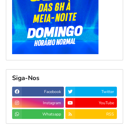
Siga-Nos
Facebook
Twitter
Instagram
YouTube
Whatsapp
RSS