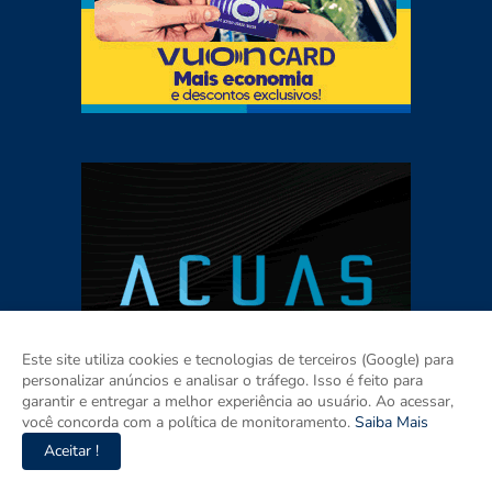
Este site utiliza cookies e tecnologias de terceiros (Google) para
personalizar anúncios e analisar o tráfego. Isso é feito para
garantir e entregar a melhor experiência ao usuário. Ao acessar,
você concorda com a política de monitoramento.
Saiba Mais
Aceitar !