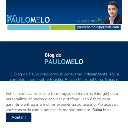
O Blog do Paulo Melo produz jornalismo independente, ágil e
contextualizado sobre Brasília, Região Metropolitana, Goiás e
Brasil. Com informação verificada, pluralidade e compromisso
com o interesse público, destaca os principais fatos de política,
Este site utiliza cookies e tecnologias de terceiros (Google) para
cidades e empreendedorismo. DRT 0010556/DF.
personalizar anúncios e analisar o tráfego. Isso é feito para
garantir e entregar a melhor experiência ao usuário. Ao acessar,
você concorda com a política de monitoramento.
Saiba Mais
Aceitar !