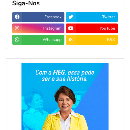
Siga-Nos
Facebook
Twitter
Instagram
YouTube
Whatsapp
RSS