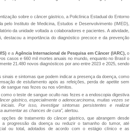
ntização sobre o câncer gástrico, a Policlínica Estadual do Entorno
 pelo Instituto de Medicina, Estudos e Desenvolvimento (IMED),
atório da unidade voltada a colaboradores e pacientes. A atividade,
zi, destacou a importância do diagnóstico precoce e da prevenção
MS)
e a
Agência Internacional de Pesquisa em Câncer (IARC),
o
ovos casos e 660 mil mortes anuais no mundo, enquanto no Brasil o
amente 21.480 novos diagnósticos por ano entre 2023 e 2025, sendo
is sinais e sintomas que podem indicar a presença da doença, como
ensação de estufamento após as refeições, perda de apetite sem
 de sangue nas fezes ou nos vômitos.
como o teste de sangue oculto nas fezes e a endoscopia digestiva
âncer gástrico, especialmente o adenocarcinoma, muitas vezes se
iciais. Por isso, investigar sintomas persistentes e realizar
 aumentar as chances de cura”,
alertou.
 opções de tratamento do câncer gástrico, que abrangem desde
olar a progressão da doença ou reduzir o tamanho do tumor, até
cial ou total, adotados de acordo com o estágio clínico e as