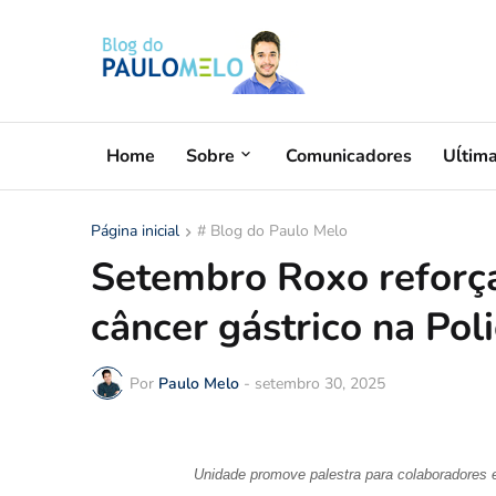
Home
Sobre
Comunicadores
Uĺtim
Página inicial
# Blog do Paulo Melo
Setembro Roxo reforça
câncer gástrico na Pol
Por
Paulo Melo
-
setembro 30, 2025
Unidade promove palestra para colaboradores e