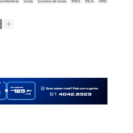
rointestinal
Goiás
Governo de Goiás
IMED
INCA
OMS