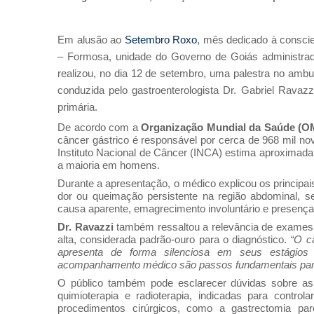
Em alusão ao
Setembro Roxo
, mês dedicado à conscie
– Formosa, unidade do Governo de Goiás administrada
realizou, no dia 12 de setembro, uma palestra no ambul
conduzida pelo gastroenterologista Dr. Gabriel Ravaz
primária.
De acordo com a
Organização Mundial da Saúde (O
câncer gástrico é responsável por cerca de 968 mil n
Instituto Nacional de Câncer (INCA) estima aproximad
a maioria em homens.
Durante a apresentação, o médico explicou os principa
dor ou queimação persistente na região abdominal, s
causa aparente, emagrecimento involuntário e presença
Dr. Ravazzi
também ressaltou a relevância de exames 
alta, considerada padrão-ouro para o diagnóstico.
“O c
apresenta de forma silenciosa em seus estágios in
acompanhamento médico são passos fundamentais para
O público também pode esclarecer dúvidas sobre as
quimioterapia e radioterapia, indicadas para contr
procedimentos cirúrgicos, como a gastrectomia par