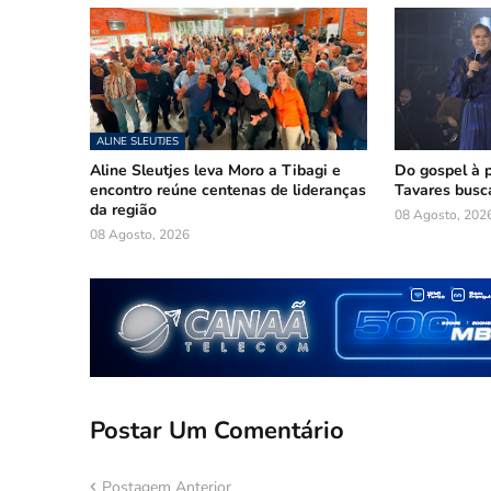
ALINE SLEUTJES
Aline Sleutjes leva Moro a Tibagi e
Do gospel à p
encontro reúne centenas de lideranças
Tavares busc
da região
08 Agosto, 202
08 Agosto, 2026
Postar Um Comentário
Postagem Anterior