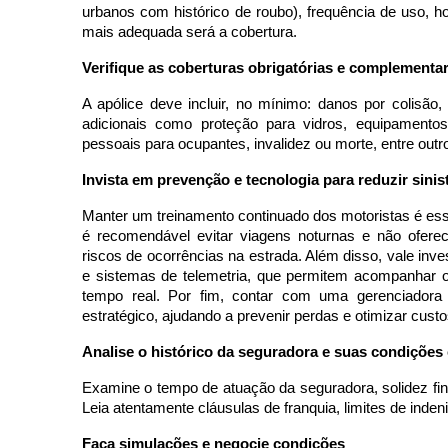
urbanos com histórico de roubo), frequência de uso, ho
mais adequada será a cobertura.
Verifique as coberturas obrigatórias e complementa
A apólice deve incluir, no mínimo: danos por colisão, 
adicionais como proteção para vidros, equipamentos 
pessoais para ocupantes, invalidez ou morte, entre outr
Invista em prevenção e tecnologia para reduzir sinis
Manter um treinamento continuado dos motoristas é ess
é recomendável evitar viagens noturnas e não ofere
riscos de ocorrências na estrada. Além disso, vale i
e sistemas de telemetria, que permitem acompanhar 
tempo real. Por fim, contar com uma gerenciadora
estratégico, ajudando a prevenir perdas e otimizar custo
Analise o histórico da seguradora e suas condições 
Examine o tempo de atuação da seguradora, solidez fin
Leia atentamente cláusulas de franquia, limites de indeni
Faça simulações e negocie condições