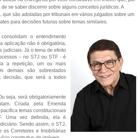
 de se saber discernir sobre alguns conceitos jurídicos. A
, que são adotadas por tribunais em vários julgados sobre um
es para decisões futuras sobre temas similares.
consolidam o entendimento
a aplicação não é obrigatória,
judiciais. Já o tema de efeito
rocessos – no STJ ou STF - é
da a repetição, um ou mais
 Os demais são sobrestados
a decisão, que será a todos
 Ou seja, será obrigatoriamente
utam. Criada pela Emenda
pacifica temas constitucionais
TF. Uma vez definida, ela é
diciário. Sendo assim, o STJ,
 os Corretores e Imobiliárias
ício construtivo de imóveis.