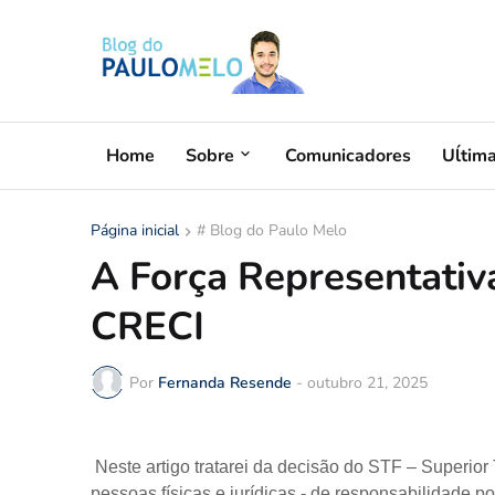
Home
Sobre
Comunicadores
Uĺtim
Página inicial
# Blog do Paulo Melo
A Força Representati
CRECI
Por
Fernanda Resende
-
outubro 21, 2025
Neste artigo tratarei da decisão do STF – Superior 
pessoas físicas e jurídicas - de responsabilidade po