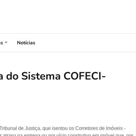
as
Notícias
va do Sistema COFECI-
Tribunal de Justiça, que isentou os Corretores de Imóveis -
r atraso na entrega ou por vício construtivo em imóvel que, por