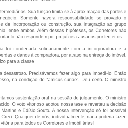
termediários. Sua função limita-se à aproximação das partes e
negócio. Somente haverá responsabilidade se provado o
es de incorporação ou construção, sua integração ao grupo
ial entre ambos. Além dessas hipóteses, os Corretores não
ortanto não respondem por prejuízos causados por terceiros.
ia foi condenada solidariamente com a incorporadora e a
perdas e danos à compradora, por atraso na entrega do imóvel.
zo para a classe
ia desastroso. Precisávamos fazer algo para impedi-lo. Então
sso, na condição de “amicus curiae”. Deu certo. O ministro
citamos sustentação oral na sessão de julgamento. O ministro
ncido. O voto vitorioso adotou nossa tese e reverteu a decisão
 Martins e Edísio Souto. A nossa intervenção só foi possível
 Creci. Qualquer de nós, individualmente, nada poderia fazer.
tória para todos os Corretores e Imobiliárias!