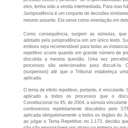
eles, tenha sido a venda intermediada. Para isso há
Jurisprudência é um conjunto de decisões similares
mesmo assunto. Ela serve como orientação em debat
Como consequência, surgem as súmulas, que 
adotado pela jurisprudência em um único texto. Su
embora seja recomendável para todas as instancias 
repetitivo ocorre quando em grande número de p
discutida a mesma questão. Uma vez percebi
processos são selecionados para discuti-la.
(suspensos) até que o Tribunal estabeleça um
aplicada.
O tema de efeito repetitivo, portanto, é vinculante.
aplicado a todos os processos que o disc
Constitucional no 45, de 2004, a súmula vinculante 
controversos repetidamente discutidos pelo S
aplicada obrigatoriamente a todos os órgãos do Ju
ao julgar o Tema Repetitivo no 1.173, decidiu que
não são responsáveis por atraso na entrega ou por v