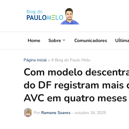
Home
Sobre
Comunicadores
Uĺtim
Página inicial
# Blog do Paulo Melo
Com modelo descentral
do DF registram mais 
AVC em quatro meses
Por
Ramane Soares
-
outubro 16, 2025