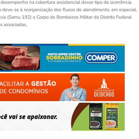
 desempenho na cobertura assistencial desse tipo de ocorrência.
 deve-se à reorganização dos fluxos de atendimento, em especial,
ia (Samu 192) e Corpo de Bombeiros Militar do Distrito Federal
s associadas.