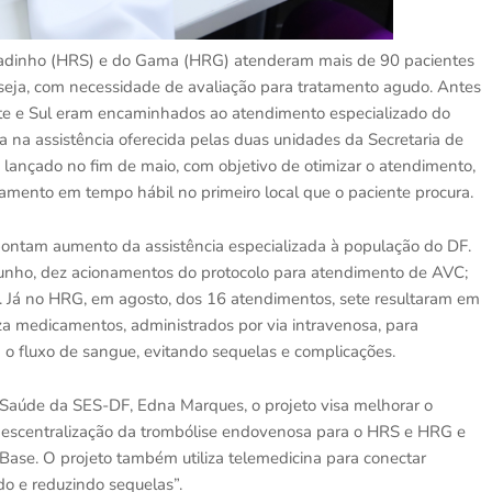
obradinho (HRS) e do Gama (HRG) atenderam mais de 90 pacientes
 seja, com necessidade de avaliação para tratamento agudo. Antes
rte e Sul eram encaminhados ao atendimento especializado do
a na assistência oferecida pelas duas unidades da Secretaria de
ançado no fim de maio, com objetivo de otimizar o atendimento,
amento em tempo hábil no primeiro local que o paciente procura.
pontam aumento da assistência especializada à população do DF.
junho, dez acionamentos do protocolo para atendimento de AVC;
o. Já no HRG, em agosto, dos 16 atendimentos, sete resultaram em
a medicamentos, administrados por via intravenosa, para
 o fluxo de sangue, evitando sequelas e complicações.
à Saúde da SES-DF, Edna Marques, o projeto visa melhorar o
descentralização da trombólise endovenosa para o HRS e HRG e
Base. O projeto também utiliza telemedicina para conectar
do e reduzindo sequelas”.