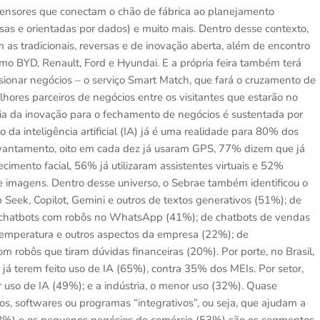
sensores que conectam o chão de fábrica ao planejamento
isas e orientadas por dados) e muito mais. Dentro desse contexto,
 as tradicionais, reversas e de inovação aberta, além de encontro
 BYD, Renault, Ford e Hyundai. E a própria feira também terá
ionar negócios – o serviço Smart Match, que fará o cruzamento de
ores parceiros de negócios entre os visitantes que estarão no
cia da inovação para o fechamento de negócios é sustentada por
da inteligência artificial (IA) já é uma realidade para 80% dos
vantamento, oito em cada dez já usaram GPS, 77% dizem que já
mento facial, 56% já utilizaram assistentes virtuais e 52%
e imagens. Dentro desse universo, o Sebrae também identificou o
Seek, Copilot, Gemini e outros de textos generativos (51%); de
e chatbots com robôs no WhatsApp (41%); de chatbots de vendas
, temperatura e outros aspectos da empresa (22%); de
m robôs que tiram dúvidas financeiras (20%). Por porte, no Brasil,
 terem feito uso de IA (65%), contra 35% dos MEIs. Por setor,
 uso de IA (49%); e a indústria, o menor uso (32%). Quase
, softwares ou programas “integrativos”, ou seja, que ajudam a