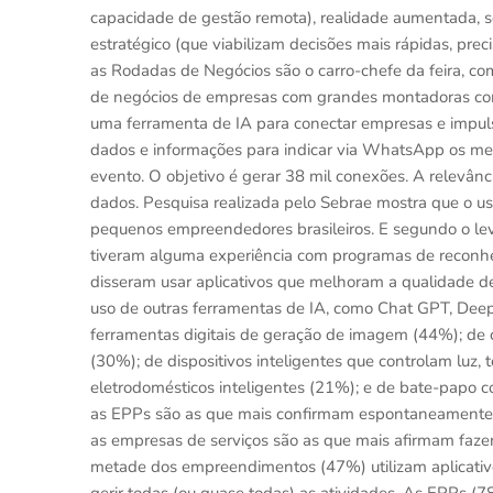
capacidade de gestão remota), realidade aumentada, 
estratégico (que viabilizam decisões mais rápidas, prec
as Rodadas de Negócios são o carro-chefe da feira, com
de negócios de empresas com grandes montadoras como
uma ferramenta de IA para conectar empresas e impuls
dados e informações para indicar via WhatsApp os melh
evento. O objetivo é gerar 38 mil conexões. A relevân
dados. Pesquisa realizada pelo Sebrae mostra que o uso 
pequenos empreendedores brasileiros. E segundo o le
tiveram alguma experiência com programas de reconheci
disseram usar aplicativos que melhoram a qualidade d
uso de outras ferramentas de IA, como Chat GPT, Deep 
ferramentas digitais de geração de imagem (44%); d
(30%); de dispositivos inteligentes que controlam luz
eletrodomésticos inteligentes (21%); e de bate-papo co
as EPPs são as que mais confirmam espontaneamente já
as empresas de serviços são as que mais afirmam fazer
metade dos empreendimentos (47%) utilizam aplicativos