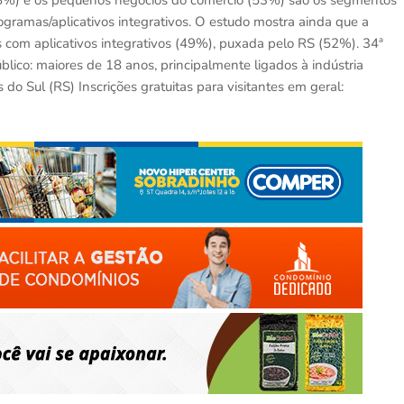
(78%) e os pequenos negócios do comércio (53%) são os segmentos
gramas/aplicativos integrativos. O estudo mostra ainda que a
 com aplicativos integrativos (49%), puxada pelo RS (52%). 34ª
lico: maiores de 18 anos, principalmente ligados à indústria
 do Sul (RS) Inscrições gratuitas para visitantes em geral: