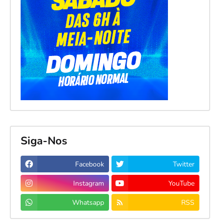
Siga-Nos
Facebook
Twitter
Instagram
YouTube
Whatsapp
RSS