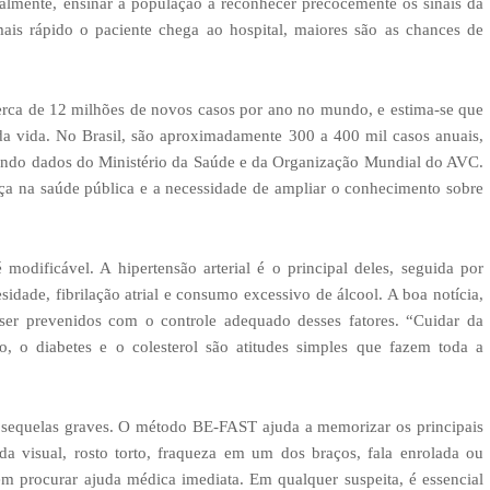
ipalmente, ensinar a população a reconhecer precocemente os sinais da
mais rápido o paciente chega ao hospital, maiores são as chances de
erca de 12 milhões de novos casos por ano no mundo, e estima-se que
a vida. No Brasil, são aproximadamente 300 a 400 mil casos anuais,
gundo dados do Ministério da Saúde e da Organização Mundial do AVC.
a na saúde pública e a necessidade de ampliar o conhecimento sobre
modificável. A hipertensão arterial é o principal deles, seguida por
sidade, fibrilação atrial e consumo excessivo de álcool. A boa notícia,
r prevenidos com o controle adequado desses fatores. “Cuidar da
são, o diabetes e o colesterol são atitudes simples que fazem toda a
ar sequelas graves. O método BE-FAST ajuda a memorizar os principais
rda visual, rosto torto, fraqueza em um dos braços, fala enrolada ou
m procurar ajuda médica imediata. Em qualquer suspeita, é essencial