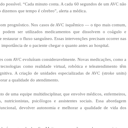
pido possível. “Cada minuto conta. A cada 60 segundos de um AVC não
o dizemos que tempo é cérebro”, alerta a médica.
m bom prognóstico. Nos casos de AVC isquêmico — o tipo mais comum,
, podem ser utilizados medicamentos que dissolvem o coágulo e
restaurar o fluxo sanguíneo. Essas intervenções precisam ocorrer nas
a importância de o paciente chegar o quanto antes ao hospital.
ientes com AVC evoluíram consideravelmente. Novas medicações, como a
tecnologias como realidade virtual, robótica e teleatendimento têm
nitiva. A criação de unidades especializadas de AVC (stroke units)
orar a qualidade do atendimento.
o de uma equipe multidisciplinar, que envolve médicos, enfermeiros,
s, nutricionistas, psicólogos e assistentes sociais. Essa abordagem
 funcional, devolver autonomia e melhorar a qualidade de vida dos