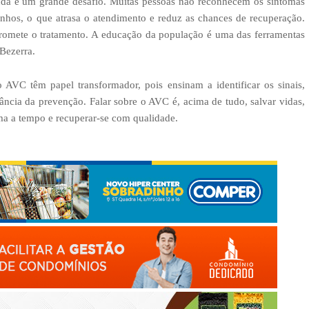
nda é um grande desafio. Muitas pessoas não reconhecem os sintomas
inhos, o que atrasa o atendimento e reduz as chances de recuperação.
omete o tratamento. A educação da população é uma das ferramentas
Bezerra.
VC têm papel transformador, pois ensinam a identificar os sinais,
ância da prevenção. Falar sobre o AVC é, acima de tudo, salvar vidas,
a a tempo e recuperar-se com qualidade.