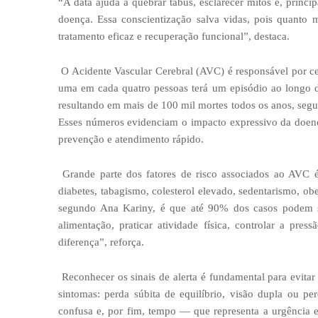
“A data ajuda a quebrar tabus, esclarecer mitos e, princ
doença. Essa conscientização salva vidas, pois quanto 
tratamento eficaz e recuperação funcional”, destaca.
O Acidente Vascular Cerebral (AVC) é responsável por c
uma em cada quatro pessoas terá um episódio ao longo d
resultando em mais de 100 mil mortes todos os anos, se
Esses números evidenciam o impacto expressivo da doenç
prevenção e atendimento rápido.
Grande parte dos fatores de risco associados ao AVC é 
diabetes, tabagismo, colesterol elevado, sedentarismo, obe
segundo Ana Kariny, é que até 90% dos casos podem se
alimentação, praticar atividade física, controlar a pres
diferença”, reforça.
Reconhecer os sinais de alerta é fundamental para evit
sintomas: perda súbita de equilíbrio, visão dupla ou pe
confusa e, por fim, tempo — que representa a urgência e