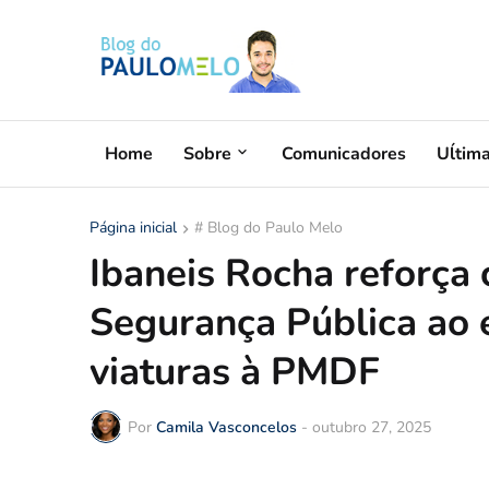
Home
Sobre
Comunicadores
Uĺtim
Página inicial
# Blog do Paulo Melo
Ibaneis Rocha reforç
Segurança Pública ao 
viaturas à PMDF
Por
Camila Vasconcelos
-
outubro 27, 2025