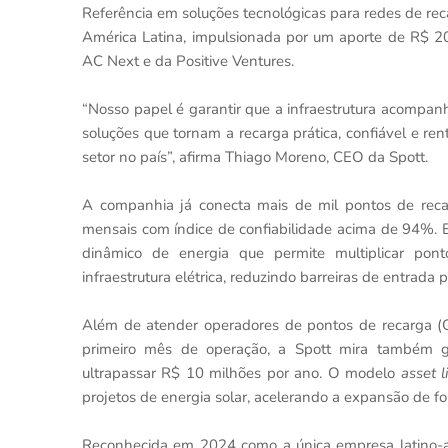
Referência em soluções tecnológicas para redes de re
América Latina, impulsionada por um aporte de R$ 20 
AC Next e da Positive Ventures.
“Nosso papel é garantir que a infraestrutura acompan
soluções que tornam a recarga prática, confiável e re
setor no país”, afirma Thiago Moreno, CEO da Spott.
A companhia já conecta mais de mil pontos de recarg
mensais com índice de confiabilidade acima de 94%. 
dinâmico de energia que permite multiplicar po
infraestrutura elétrica, reduzindo barreiras de entrada 
Além de atender operadores de pontos de recarga (
primeiro mês de operação, a Spott mira também gr
ultrapassar R$ 10 milhões por ano. O modelo
asset l
projetos de energia solar, acelerando a expansão de for
Reconhecida em 2024 como a única empresa latino-am