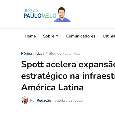
Home
Sobre
Comunicadores
Uĺtim
Página inicial
# Blog do Paulo Melo
Spott acelera expansã
estratégico na infraes
América Latina
Por
Redação
-
outubro 23, 2025