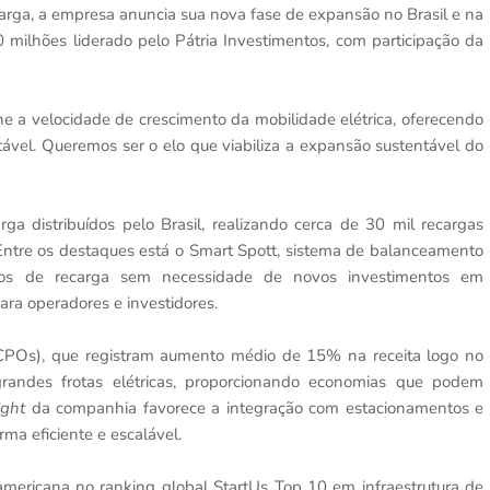
carga, a empresa anuncia sua nova fase de expansão no Brasil e na
milhões liderado pelo Pátria Investimentos, com participação da
he a velocidade de crescimento da mobilidade elétrica, oferecendo
ntável. Queremos ser o elo que viabiliza a expansão sustentável do
a distribuídos pelo Brasil, realizando cerca de 30 mil recargas
Entre os destaques está o Smart Spott, sistema de balanceamento
ntos de recarga sem necessidade de novos investimentos em
para operadores e investidores.
CPOs), que registram aumento médio de 15% na receita logo no
andes frotas elétricas, proporcionando economias que podem
ight
da companhia favorece a integração com estacionamentos e
ma eficiente e escalável.
ericana no ranking global StartUs Top 10 em infraestrutura de