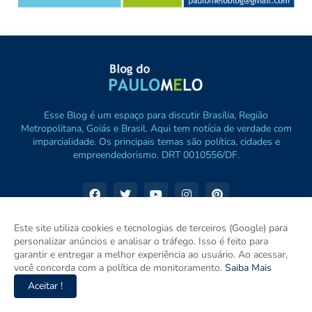
Esse Blog é um espaço para discutir Brasília, Região
Metropolitana, Goiás e Brasil. Aqui tem notícia de verdade com
imparcialidade. Os principais temas são política, cidades e
empreendedorismo. DRT 0010556/DF.
Este site utiliza cookies e tecnologias de terceiros (Google) para
personalizar anúncios e analisar o tráfego. Isso é feito para
garantir e entregar a melhor experiência ao usuário. Ao acessar,
você concorda com a política de monitoramento.
Saiba Mais
Aceitar !