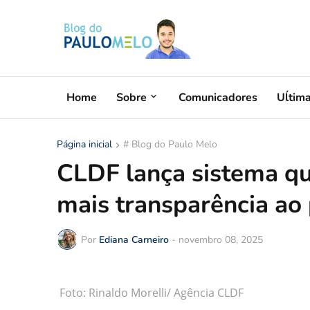
Home
Sobre
Comunicadores
Uĺtim
Página inicial
# Blog do Paulo Melo
CLDF lança sistema qu
mais transparência ao 
Por
Ediana Carneiro
-
novembro 08, 2025
Foto: Rinaldo Morelli/ Agência CLDF