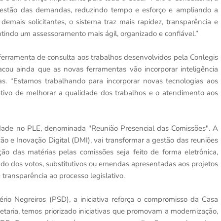
a gestão das demandas, reduzindo tempo e esforço e ampliando a
demais solicitantes, o sistema traz mais rapidez, transparência e
indo um assessoramento mais ágil, organizado e confiável.”
a ferramenta de consulta aos trabalhos desenvolvidos pela Conlegis
acou ainda que as novas ferramentas vão incorporar inteligência
sas. “Estamos trabalhando para incorporar novas tecnologias aos
tivo de melhorar a qualidade dos trabalhos e o atendimento aos
dade no PLE, denominada "Reunião Presencial das Comissões". A
ão e Inovação Digital (DMI), vai transformar a gestão das reuniões
ão das matérias pelas comissões seja feito de forma eletrônica,
ado dos votos, substitutivos ou emendas apresentadas aos projetos
e transparência ao processo legislativo.
io Negreiros (PSD), a iniciativa reforça o compromisso da Casa
aria, temos priorizado iniciativas que promovam a modernização,