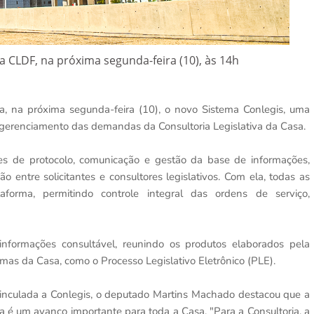
 CLDF, na próxima segunda-feira (10), às 14h
ça, na próxima segunda-feira (10), o novo Sistema Conlegis, uma
 gerenciamento das demandas da Consultoria Legislativa da Casa.
es de protocolo, comunicação e gestão da base de informações,
o entre solicitantes e consultores legislativos. Com ela, todas as
taforma, permitindo controle integral das ordens de serviço,
nformações consultável, reunindo os produtos elaborados pela
temas da Casa, como o Processo Legislativo Eletrônico (PLE).
 vinculada a Conlegis, o deputado Martins Machado destacou que a
a é um avanço importante para toda a Casa. "Para a Consultoria, a