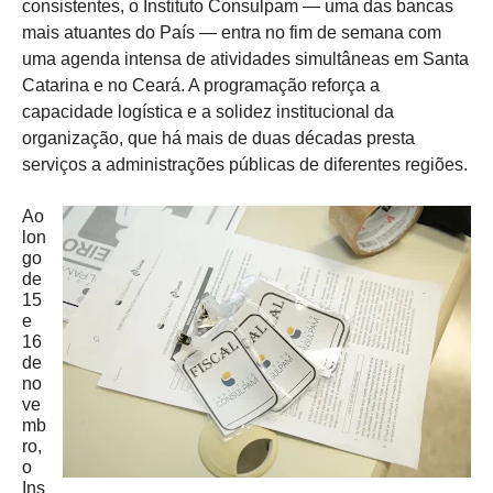
consistentes, o Instituto Consulpam — uma das bancas
mais atuantes do País — entra no fim de semana com
uma agenda intensa de atividades simultâneas em Santa
Catarina e no Ceará. A programação reforça a
capacidade logística e a solidez institucional da
organização, que há mais de duas décadas presta
serviços a administrações públicas de diferentes regiões.
Ao
lon
go
de
15
e
16
de
no
ve
mb
ro,
o
Ins