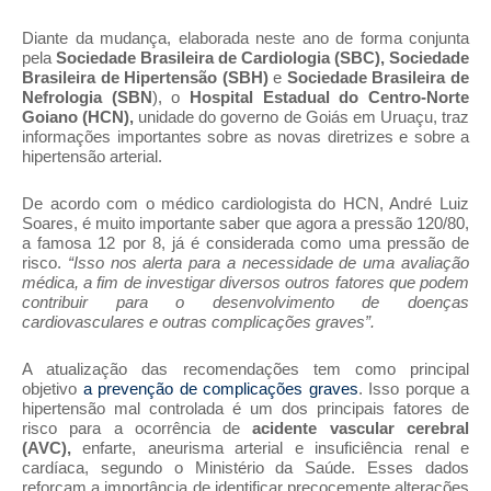
Diante da mudança, elaborada neste ano de forma conjunta
pela
Sociedade Brasileira de Cardiologia (SBC), Sociedade
Brasileira de Hipertensão (SBH)
e
Sociedade Brasileira de
Nefrologia (SBN
), o
Hospital Estadual do Centro-Norte
Goiano (HCN),
unidade do governo de Goiás em Uruaçu, traz
informações importantes sobre as novas diretrizes e sobre a
hipertensão arterial.
De acordo com o médico cardiologista do HCN, André Luiz
Soares
, é muito importante saber que agora a pressão 120/80,
a famosa 12 por 8, já é considerada como uma pressão de
risco.
“Isso nos alerta para a necessidade de uma avaliação
médica, a fim de investigar diversos outros fatores que podem
contribuir para o desenvolvimento de doenças
cardiovasculares e outras complicações graves”.
A atualização das recomendações tem como principal
objetivo
a prevenção de complicações graves
. Isso porque a
hipertensão mal controlada é um dos principais fatores de
risco para a ocorrência de
acidente vascular cerebral
(AVC),
enfarte, aneurisma arterial e insuficiência renal e
cardíaca, segundo o Ministério da Saúde. Esses dados
reforçam a importância de identificar precocemente alterações