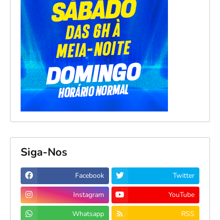
Siga-Nos
Facebook
Twitter
Instagram
YouTube
Whatsapp
RSS