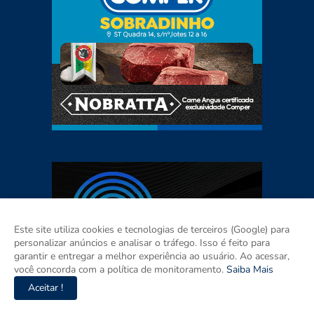
Este site utiliza cookies e tecnologias de terceiros (Google) para
personalizar anúncios e analisar o tráfego. Isso é feito para
garantir e entregar a melhor experiência ao usuário. Ao acessar,
você concorda com a política de monitoramento.
Saiba Mais
Aceitar !