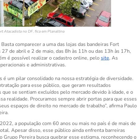
t Atacadista no DF, fica em Planaltina
 Basta comparecer a uma das lojas das bandeiras Fort
27 de abril e 2 de maio, das 8h às 11h ou das 13h às 17h,
 é possível realizar o cadastro online, pelo
site
.
As
peracionais e administrativas.
s é um pilar consolidado na nossa estratégia de diversidade.
ratação para esse público, que geram resultados
 que se sentiam excluídos pelo mercado devido à idade, e o
a realidade. Procuramos sempre abrir portas para que esses
seus espaços de direito no mercado de trabalho”, afirma Paulo
ira.
2022, a população com 60 anos ou mais no país é de mais de
al. Apesar disso, esse público ainda enfrenta barreiras
a do Grupo Pereira busca quebrar esse estigma, reconhecendo o