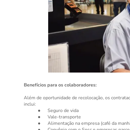
Benefícios para os colaboradores:
Além de oportunidade de recolocação, os contrata
inclui:
●
Seguro de vida
●
Vale-transporte
●
Alimentação na empresa (café da manhã
●
Convênio com o Sesc e empresas parcei