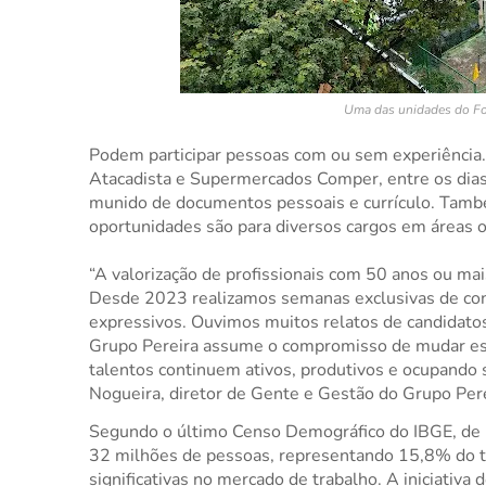
Uma das unidades do For
Podem participar pessoas com ou sem experiência.
Atacadista e Supermercados Comper, entre os dias 
munido de documentos pessoais e currículo. Também
oportunidades são para diversos cargos em áreas o
“A valorização de profissionais com 50 anos ou mai
Desde 2023 realizamos semanas exclusivas de cont
expressivos. Ouvimos muitos relatos de candidatos
Grupo Pereira assume o compromisso de mudar ess
talentos continuem ativos, produtivos e ocupando 
Nogueira, diretor de Gente e Gestão do Grupo Pere
Segundo o último Censo Demográfico do IBGE, de 
32 milhões de pessoas, representando 15,8% do tot
significativas no mercado de trabalho. A iniciativ