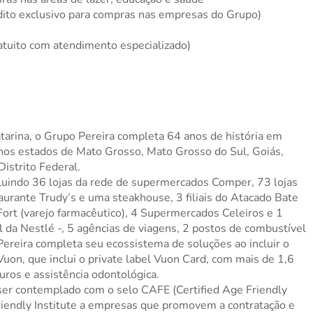
dito exclusivo para compras nas empresas do Grupo)
atuito com atendimento especializado)
tarina, o Grupo Pereira completa 64 anos de história em
nos estados de Mato Grosso, Mato Grosso do Sul, Goiás,
Distrito Federal.
luindo 36 lojas da rede de supermercados Comper, 73 lojas
taurante Trudy’s e uma steakhouse, 3 filiais do Atacado Bate
eFort (varejo farmacêutico), 4 Supermercados Celeiros e 1
al da Nestlé -, 5 agências de viagens, 2 postos de combustível
Pereira completa seu ecossistema de soluções ao incluir o
 Vuon, que inclui o private label Vuon Card, com mais de 1,6
uros e assistência odontológica.
a ser contemplado com o selo CAFE (Certified Age Friendly
iendly Institute a empresas que promovem a contratação e