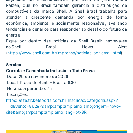
Raízen, que no Brasil também gerencia a distribuição de 
combustíveis da marca Shell. A Shell Brasil trabalha para 
atender à crescente demanda por energia de forma 
econômica, ambiental e socialmente responsável, avaliando 
tendências e cenários para responder ao desafio do futuro da 
energia. 
Fique por dentro das notícias da Shell Brasil: inscreva-se 
no Shell Brasil News Alert 
(
https://www.shell.com.br/imprensa/noticias-por-email.html
)
Serviço
Corrida e Caminhada Inclusão a Toda Prova
 Data: 29 de novembro de 2026
 Local: Praça do Buriti – Brasília (DF)
 Horário: a partir das 7h
 Inscrições: 
https://site.ticketsports.com.br/Inscricao/categoria.aspx?
__idEvento=86297&amp;amp;amp;amp;amp;origem=novo-
site&amp;amp;amp;amp;amp;lang=pt-BR