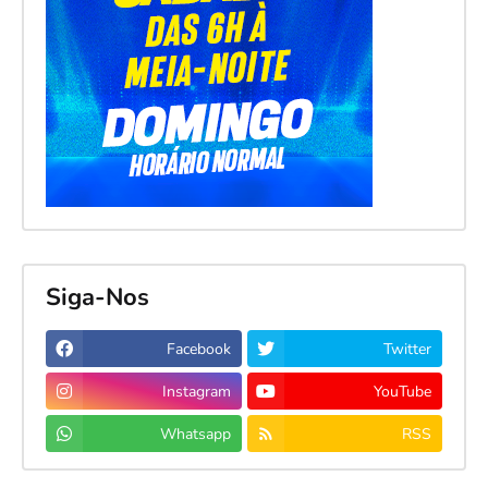
Siga-Nos
Facebook
Twitter
Instagram
YouTube
Whatsapp
RSS