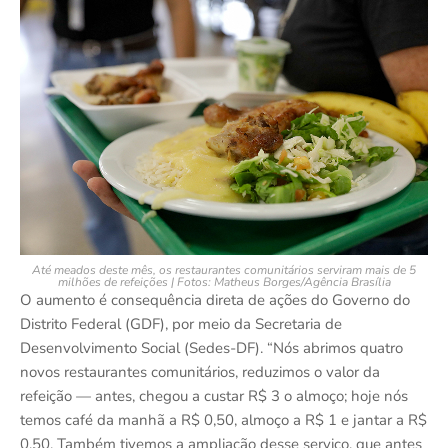
Até meados deste mês, os restaurantes comunitários serviram mais de 5
milhões de refeições | Fotos: Matheus Borges/Agência Brasília
O aumento é consequência direta de ações do Governo do
Distrito Federal (GDF), por meio da Secretaria de
Desenvolvimento Social (Sedes-DF). “Nós abrimos quatro
novos restaurantes comunitários, reduzimos o valor da
refeição — antes, chegou a custar R$ 3 o almoço; hoje nós
temos café da manhã a R$ 0,50, almoço a R$ 1 e jantar a R$
0,50. Também tivemos a ampliação desse serviço, que antes