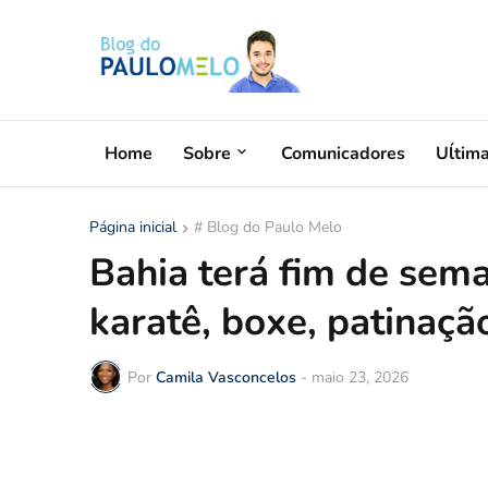
Home
Sobre
Comunicadores
Uĺtim
Página inicial
# Blog do Paulo Melo
Bahia terá fim de sem
karatê, boxe, patinaçã
Por
Camila Vasconcelos
-
maio 23, 2026