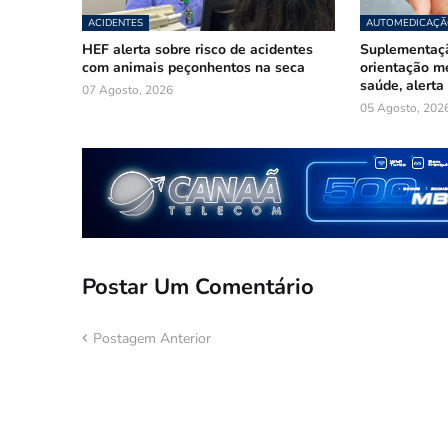
ACIDENTES
AUTOMEDICAÇÃ
HEF alerta sobre risco de acidentes
Suplementaçã
com animais peçonhentos na seca
orientação mé
saúde, alerta
07 Agosto, 2026
05 Agosto, 202
Postar Um Comentário
Postagem Anterior