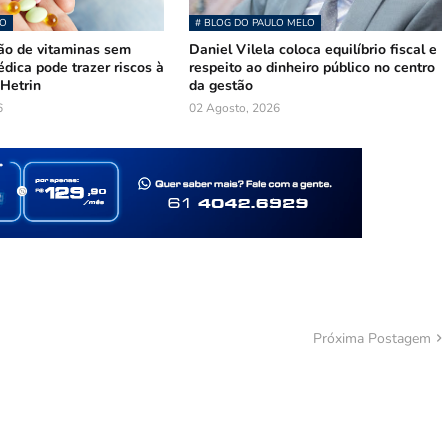
O
# BLOG DO PAULO MELO
o de vitaminas sem
Daniel Vilela coloca equilíbrio fiscal e
dica pode trazer riscos à
respeito ao dinheiro público no centro
 Hetrin
da gestão
6
02 Agosto, 2026
Próxima Postagem