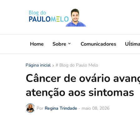
Home
Sobre
Comunicadores
Uĺtim
Página inicial
# Blog do Paulo Melo
Câncer de ovário avanç
atenção aos sintomas
Por
Regina Trindade
-
maio 08, 2026