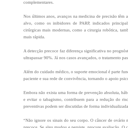
complementares.
Nos últimos anos, avanços na medicina de precisão têm am
alvo, como os inibidores de PARP, indicados principal
cirúrgicas mais modernas, como a cirurgia robótica, ta
mais rápida.
A detecção precoce faz diferença significativa no prognós
ultrapassar 90%. Já nos casos avançados, o tratamento pas
Além do cuidado médico, o suporte emocional é parte fun
paciente e sua rede de convivência, tornando o apoio psic
Embora não exista uma forma de prevenção absoluta, hábit
e evitar o tabagismo, contribuem para a redução do risc
preventivas podem ser discutidas de forma individualizada
“Não ignore os sinais do seu corpo. O câncer de ovário
precoce. Se algo mudou e persiste, procure avaliação. O 