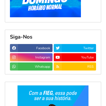
Siga-Nos
Facebook
Twitter
Instagram
YouTube
Whatsapp
RSS