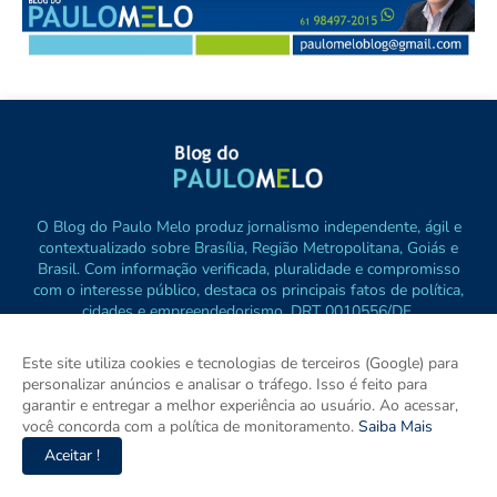
O Blog do Paulo Melo produz jornalismo independente, ágil e
contextualizado sobre Brasília, Região Metropolitana, Goiás e
Brasil. Com informação verificada, pluralidade e compromisso
com o interesse público, destaca os principais fatos de política,
cidades e empreendedorismo. DRT 0010556/DF.
Este site utiliza cookies e tecnologias de terceiros (Google) para
personalizar anúncios e analisar o tráfego. Isso é feito para
garantir e entregar a melhor experiência ao usuário. Ao acessar,
você concorda com a política de monitoramento.
Saiba Mais
Aceitar !