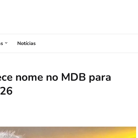
as
Notícias
lece nome no MDB para
026