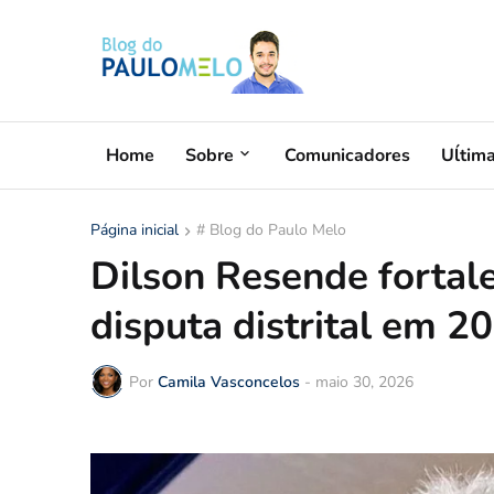
Home
Sobre
Comunicadores
Uĺtim
Página inicial
# Blog do Paulo Melo
Dilson Resende forta
disputa distrital em 2
Por
Camila Vasconcelos
-
maio 30, 2026