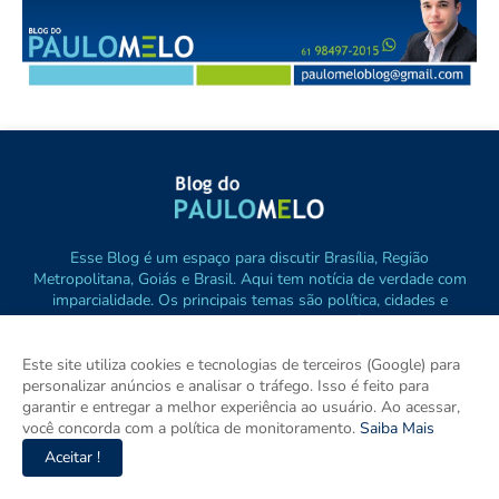
Esse Blog é um espaço para discutir Brasília, Região
Metropolitana, Goiás e Brasil. Aqui tem notícia de verdade com
imparcialidade. Os principais temas são política, cidades e
empreendedorismo. DRT 0010556/DF.
Este site utiliza cookies e tecnologias de terceiros (Google) para
personalizar anúncios e analisar o tráfego. Isso é feito para
garantir e entregar a melhor experiência ao usuário. Ao acessar,
você concorda com a política de monitoramento.
Saiba Mais
Aceitar !