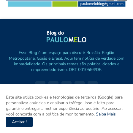
Esse Blog é um espaço para discutir Brasília, Região
Metropolitana, Goiás e Brasil. Aqui tem notícia de verdade com
imparcialidade. Os principais temas são política, cidades e
empreendedorismo. DRT 0010556/DF.
Este site utiliza cookies e tecnologias de terceiros (Google) para
personalizar anúncios e analisar o tráfego. Isso é feito para
garantir e entregar a melhor experiência ao usuário. Ao acessar,
você concorda com a política de monitoramento.
Saiba Mais
Aceitar !