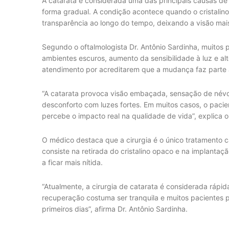
A catarata é considerada uma das principais causas de
forma gradual. A condição acontece quando o cristalino
transparência ao longo do tempo, deixando a visão ma
Segundo o oftalmologista Dr. Antônio Sardinha, muitos
ambientes escuros, aumento da sensibilidade à luz e 
atendimento por acreditarem que a mudança faz parte
“A catarata provoca visão embaçada, sensação de névoa 
desconforto com luzes fortes. Em muitos casos, o pacie
percebe o impacto real na qualidade de vida”, explica o 
O médico destaca que a cirurgia é o único tratamento 
consiste na retirada do cristalino opaco e na implantaçã
a ficar mais nítida.
“Atualmente, a cirurgia de catarata é considerada rápid
recuperação costuma ser tranquila e muitos pacientes p
primeiros dias”, afirma Dr. Antônio Sardinha.