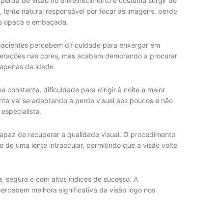
 perda de visão no envelhecimento e costuma surgir de
, lente natural responsável por focar as imagens, perde
is opaca e embaçada.
 pacientes percebem dificuldade para enxergar em
alterações nas cores, mas acabam demorando a procurar
 apenas da idade.
constante, dificuldade para dirigir à noite e maior
nte vai se adaptando à perda visual aos poucos e não
especialista.
capaz de recuperar a qualidade visual. O procedimento
o de uma lente intraocular, permitindo que a visão volte
a, segura e com altos índices de sucesso. A
ercebem melhora significativa da visão logo nos