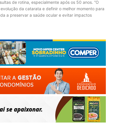
ultas de rotina, especialmente após os 50 anos. “O
evolução da catarata e definir o melhor momento para
da a preservar a saúde ocular e evitar impactos