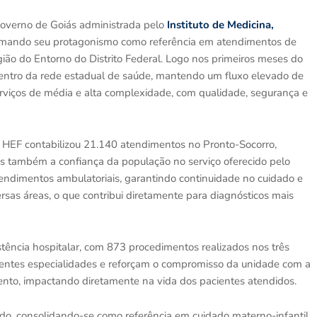
Governo de Goiás administrada pelo
Instituto de Medicina,
firmando seu protagonismo como referência em atendimentos de
gião do Entorno do Distrito Federal. Logo nos primeiros meses do
dentro da rede estadual de saúde, mantendo um fluxo elevado de
viços de média e alta complexidade, com qualidade, segurança e
 o HEF contabilizou 21.140 atendimentos no Pronto-Socorro,
 também a confiança da população no serviço oferecido pelo
endimentos ambulatoriais, garantindo continuidade no cuidado e
rsas áreas, o que contribui diretamente para diagnósticos mais
stência hospitalar, com 873 procedimentos realizados nos três
rentes especialidades e reforçam o compromisso da unidade com a
imento, impactando diretamente na vida dos pacientes atendidos.
íodo, consolidando-se como referência em cuidado materno-infantil