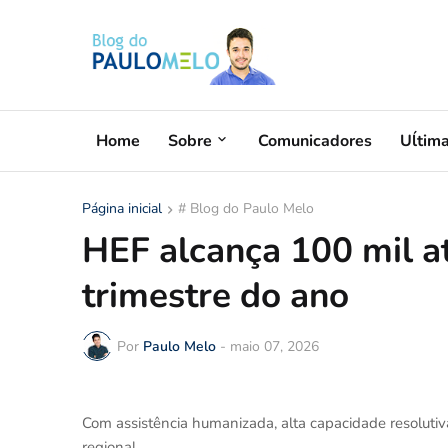
Home
Sobre
Comunicadores
Uĺtim
Página inicial
# Blog do Paulo Melo
HEF alcança 100 mil a
trimestre do ano
Por
Paulo Melo
-
maio 07, 2026
Com assistência humanizada, alta capacidade resolutiva
regional