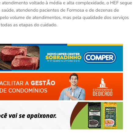
e atendimento voltado à média e alta complexidade, o HEF segue
de saúde, atendendo pacientes de Formosa e de dezenas de
 pelo volume de atendimentos, mas pela qualidade dos serviços
todas as etapas do cuidado.