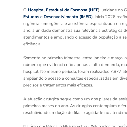
O
Hospital Estadual de Formosa (HEF
)
, unidade do 
Estudos e Desenvolvimento (IMED)
, inicia 2026 rea
urgência, emergência e assistência especializada na re
ano, a unidade demonstra sua relevância estratégica 
atendimentos e ampliando o acesso da população a ser
eficiência.
Somente no primeiro trimestre, entre janeiro e março,
número que evidencia não apenas a alta demanda, mas
hospital. No mesmo período, foram realizados 7.877 at
ampliando o acesso a consultas especializadas em dive
precisos e tratamentos mais eficazes.
A atuação cirúrgica segue como um dos pilares da assi
primeiros meses do ano. As cirurgias contemplam dife
resolutividade, redução de filas e agilidade no atend
Na área obstétrica, o HEF registrou 296 partos no per