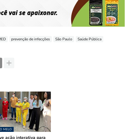
MED
prevenção de infecções
São Paulo
Saúde Pública
LO MELO
e ação interativa para