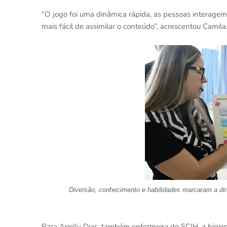
“O jogo foi uma dinâmica rápida, as pessoas interage
mais fácil de assimilar o conteúdo”, acrescentou Camila
Diversão, conhecimento e habilidades marcaram a din
Para Arielly Dias, também enfermeira do SCIH, a higi