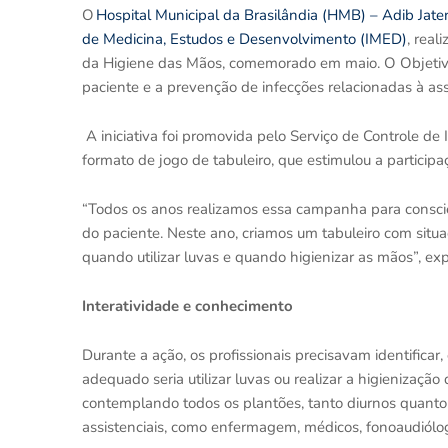
O
Hospital Municipal da Brasilândia (HMB) – Adib Jate
de Medicina, Estudos e Desenvolvimento (IMED)
, rea
da Higiene das Mãos, comemorado em maio. O Objetivo 
paciente e a prevenção de infecções relacionadas à ass
A iniciativa foi promovida pelo Serviço de Controle d
formato de jogo de tabuleiro, que estimulou a participa
“Todos os anos realizamos essa campanha para conscie
do paciente. Neste ano, criamos um tabuleiro com situaç
quando utilizar luvas e quando higienizar as mãos”, ex
Interatividade e conhecimento
Durante a ação, os profissionais precisavam identificar,
adequado seria utilizar luvas ou realizar a higienizaç
contemplando todos os plantões, tanto diurnos quanto 
assistenciais, como enfermagem, médicos, fonoaudiólog