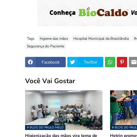
Tags
higiene das mãos
Hospital Municipal da Brasilândia
I
Segurança do Paciente
Facebook
Twitter
Você Vai Gostar
# BLOG DO PAULO MELO
# BLOG DO PAU
Higienização das mãos vira tema de
Hetrin promov