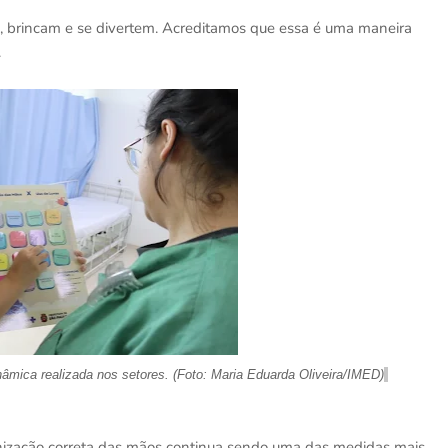
m, brincam e se divertem. Acreditamos que essa é uma maneira
.
âmica realizada nos setores. (Foto: Maria Eduarda Oliveira/IMED)
enização correta das mãos continua sendo uma das medidas mais