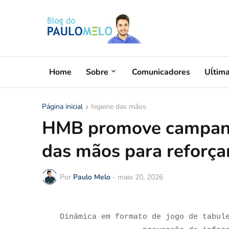
Home
Sobre
Comunicadores
Uĺtim
Página inicial
higiene das mãos
HMB promove campanha
das mãos para reforça
Por
Paulo Melo
-
maio 20, 2026
Dinâmica em formato de jogo de tabul