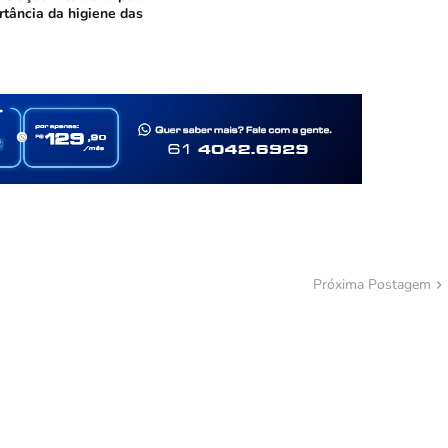
rtância da higiene das
Próxima Postagem