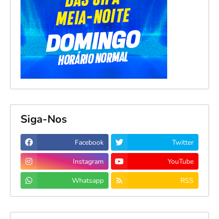
Siga-Nos
Facebook
Twitter
Instagram
YouTube
Whatsapp
RSS