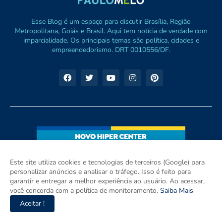
Esse Blog é um espaço para discutir Brasília, Região
Metropolitana, Goiás e Brasil. Aqui tem notícia de verdade com
imparcialidade. Os principais temas são política, cidades e
empreendedorismo. DRT 0010556/DF.
Este site utiliza cookies e tecnologias de terceiros (Google) para
personalizar anúncios e analisar o tráfego. Isso é feito para
garantir e entregar a melhor experiência ao usuário. Ao acessar,
você concorda com a política de monitoramento.
Saiba Mais
Aceitar !