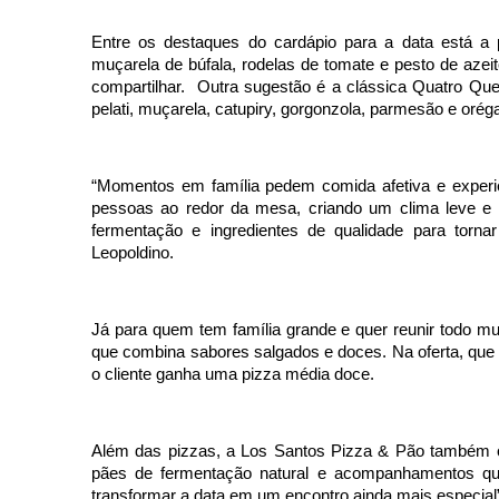
Entre os destaques do cardápio para a data está a 
muçarela de búfala, rodelas de tomate e pesto de aze
compartilhar. Outra sugestão é a clássica Quatro Que
pelati, muçarela, catupiry, gorgonzola, parmesão e oré
“Momentos em família pedem comida afetiva e experiên
pessoas ao redor da mesa, criando um clima leve e 
fermentação e ingredientes de qualidade para torna
Leopoldino.
Já para quem tem família grande e quer reunir todo 
que combina sabores salgados e doces. Na oferta, que 
o cliente ganha uma pizza média doce.
Além das pizzas, a
Los
Santos
Pizza & Pão também of
pães de fermentação natural e acompanhamentos qu
transformar a data em um encontro ainda mais especial”,