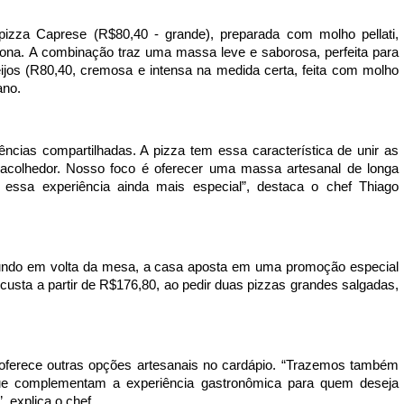
pizza Caprese (R$80,40 - grande), preparada com molho pellati,
itona. A combinação traz uma massa leve e saborosa, perfeita para
ijos (R80,40, cremosa e intensa na medida certa, feita com molho
gano.
cias compartilhadas. A pizza tem essa característica de unir as
acolhedor. Nosso foco é oferecer uma massa artesanal de longa
r essa experiência ainda mais especial”, destaca o chef Thiago
mundo em volta da mesa, a casa aposta em uma promoção especial
custa a partir de R$176,80, ao pedir duas pizzas grandes salgadas,
erece outras opções artesanais no cardápio. “Trazemos também
e complementam a experiência gastronômica para quem deseja
 explica o chef.