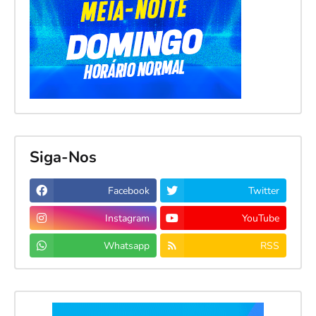
Siga-Nos
Facebook
Twitter
Instagram
YouTube
Whatsapp
RSS