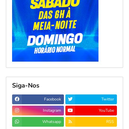
Siga-Nos
Facebook
Twitter
Instagram
YouTube
Whatsapp
RSS