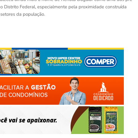
 Distrito Federal, especialmente pela proximidade construída
 setores da população.