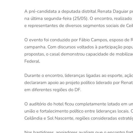
A pré-candidata a deputada distrital Renata Daguiar p
na última segunda-feira (25/05). O encontro, realizado
e representantes de diversos segmentos sociais de Ceil
O evento foi conduzido por Fábio Campos, esposo de R
campanha. Com discursos voltados à participação popul
propostas, o casal demonstrou capacidade de mobilizaçã
Federal.
Durante o encontro, lideranças ligadas ao esporte, aç
declararam apoio ao projeto político liderado por Re
em diferentes regiões do DF.
O auditório do hotel ficou completamente lotado em um
união e fortalecimento político entre lideranças loca
Ceilândia e Sol Nascente, regiões consideradas estratégi
Nos bastidores, apoiadores avaliam que o encontro fo