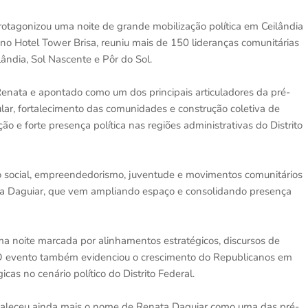
rotagonizou uma noite de grande mobilização política em Ceilândia
 no Hotel Tower Brisa, reuniu mais de 150 lideranças comunitárias
ândia, Sol Nascente e Pôr do Sol.
enata e apontado como um dos principais articuladores da pré-
ar, fortalecimento das comunidades e construção coletiva de
o e forte presença política nas regiões administrativas do Distrito
ão social, empreendedorismo, juventude e movimentos comunitários
nata Daguiar, que vem ampliando espaço e consolidando presença
a noite marcada por alinhamentos estratégicos, discursos de
is. O evento também evidenciou o crescimento do Republicanos em
cas no cenário político do Distrito Federal.
rtaleceu ainda mais o nome de Renata Daguiar como uma das pré-