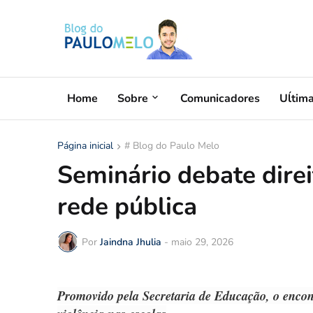
Home
Sobre
Comunicadores
Uĺtim
Página inicial
# Blog do Paulo Melo
Seminário debate dire
rede pública
Por
Jaindna Jhulia
-
maio 29, 2026
Promovido pela Secretaria de Educação, o encon