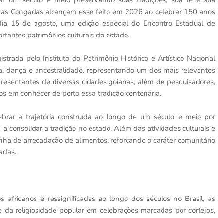
ar um século e meio preservando suas tradições, sua fé e sua
, as Congadas alcançam esse feito em 2026 ao celebrar 150 anos
 dia 15 de agosto, uma edição especial do Encontro Estadual de
tantes patrimônios culturais do estado.
trada pelo Instituto do Patrimônio Histórico e Artístico Nacional
a, dança e ancestralidade, representando um dos mais relevantes
epresentantes de diversas cidades goianas, além de pesquisadores,
ados em conhecer de perto essa tradição centenária.
brar a trajetória construída ao longo de um século e meio por
a consolidar a tradição no estado. Além das atividades culturais e
nha de arrecadação de alimentos, reforçando o caráter comunitário
adas.
os africanos e ressignificadas ao longo dos séculos no Brasil, as
 da religiosidade popular em celebrações marcadas por cortejos,