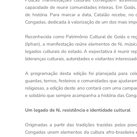
Poucas manifestações culturais conseguem atravess
capacidade de reunir comunidades inteiras. Em Goiás
de história. Para marcar a data, Catalão recebe, no
Congadas, dedicada à valorização de um dos mais impor
Reconhecida como Patrimônio Cultural de Goiás e regis
(Iphan), a manifestação reúne elementos de fé, músic
legados culturais do estado. A expectativa é reunir r
lideranças culturais, autoridades e visitantes interess
A programação desta edição foi planejada para cele
guardas, ternos, festeiros e comunidades que ajudaram 
religiosas, a edição deste ano contará com uma campa
e solidário que sempre acompanha a história das Cong
Um legado de fé, resistência e identidade cultural
Originadas a partir das tradições trazidas pelos pov
Congadas unem elementos da cultura afro-brasileira e