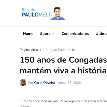
Home
Sobre
Comunicadores
Uĺtim
Página inicial
# Blog do Paulo Melo
150 anos de Congadas:
mantém viva a história
Por
Carol Oliveira
-
junho 16, 2026
Evento acontece no dia 15 de agosto e destaca o legado
Iphan