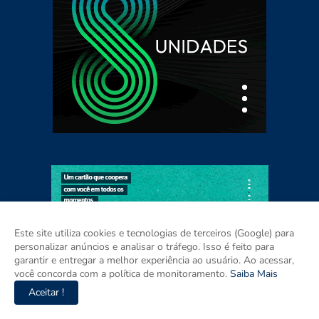
Este site utiliza cookies e tecnologias de terceiros (Google) para
personalizar anúncios e analisar o tráfego. Isso é feito para
garantir e entregar a melhor experiência ao usuário. Ao acessar,
você concorda com a política de monitoramento.
Saiba Mais
Aceitar !