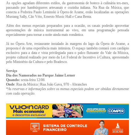
As opções agradam diferentes estilos, da gastronomia de boteco à culinária tex-mex,
passando por hambúrgueres artesanais e cozinha italiana. Na Rua da Música, que
conecta a Pedreira Paulo Leminski à Ópera de Arame, estão localizadas as operações
Mustang Sally, Cão Véio, Ernesto Music Hall e Cana Benta.
Além dos menus especiais preparados para a ocasião, os casais poderão aproveitar
apresentações de música instrumental ao vivo, em uma programação pensada
especialmente para tornar a noite ainda mais romântica.
Já no Ópera Arte, restaurante instalado às margens do lago da Ópera de Arame, a
proposta é de uma experiência mais intimista. O espaço também contará com cardápio
exclusivo para a data e vista privilegiada para o palco flutuante do Vale da Música,
projeto cultural realizado por meio da Lei Federal de Incentivo à Cultura, apresentado
pelo Ministério da Cultura e pelo Bradesco.
Serviço
Dia dos Namorados no Parque Jaime Lerner
Quando:
sexta-feira 12/06
Onde
: Rua da Música | Rua João Gava, 970 - Abranches
*As reservas e informações sobre os menus especiais podem ser obtidas diretamente
com cada operação.