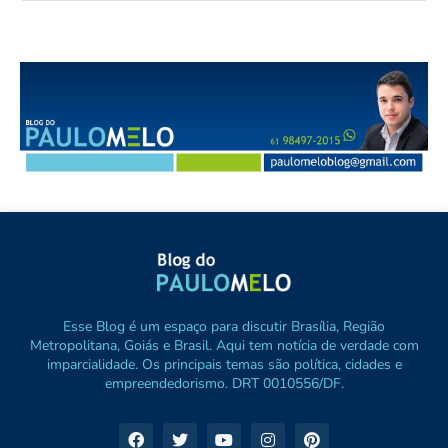
Esse Blog é um espaço para discutir Brasília, Região
Metropolitana, Goiás e Brasil. Aqui tem notícia de verdade com
imparcialidade. Os principais temas são política, cidades e
empreendedorismo. DRT 0010556/DF.