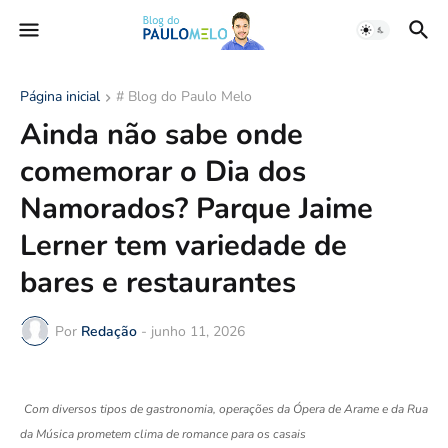
Página inicial
# Blog do Paulo Melo
Ainda não sabe onde
comemorar o Dia dos
Namorados? Parque Jaime
Lerner tem variedade de
bares e restaurantes
Por
Redação
-
junho 11, 2026
Com diversos tipos de gastronomia, operações da Ópera de Arame e da Rua
da Música prometem clima de romance para os casais