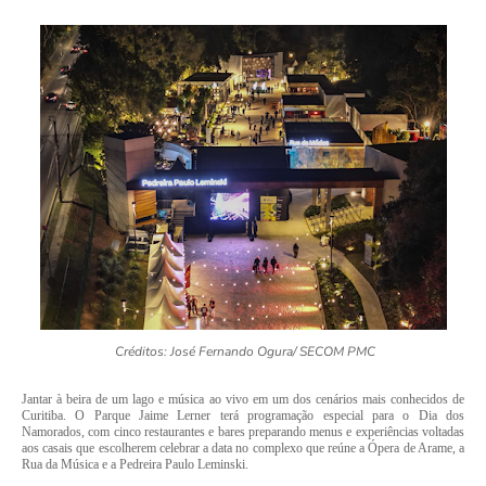
Créditos:
José Fernando Ogura/ SECOM PMC
Jantar à beira de um lago e música ao vivo em um dos cenários mais conhecidos de
Curitiba. O Parque Jaime Lerner terá programação especial para o Dia dos
Namorados, com cinco restaurantes e bares preparando menus e experiências voltadas
aos casais que escolherem celebrar a data no complexo que reúne a Ópera de Arame, a
Rua da Música e a Pedreira Paulo Leminski.