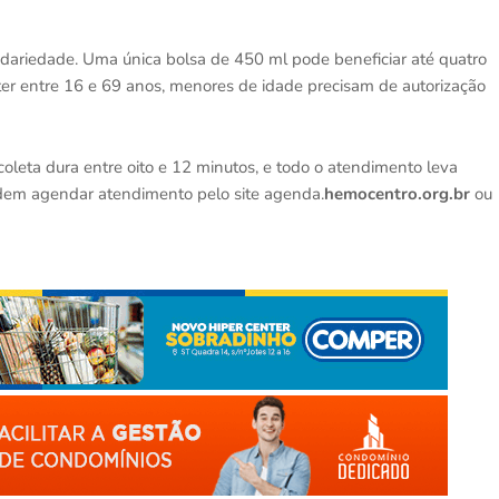
idariedade. Uma única bolsa de 450 ml pode beneficiar até quatro
 ter entre 16 e 69 anos, menores de idade precisam de autorização
e.
 coleta dura entre oito e 12 minutos, e todo o atendimento leva
dem agendar atendimento pelo site agenda.
hemocentro.org.br
ou