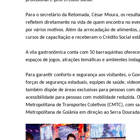
profissional e pelo Crédito Social.
Para o secretário da Retomada, César Moura, os result
refletem diretamente na vida de quem encontra no even
por vários motivos. Além da arrecadação de alimentos,
cursos de capacitação e receberam o Crédito Social est
A vila gastronômica conta com 50 barraquinhas oferecen
espaços de jogos, atrações temáticas e ambientes insta
Para garantir conforto e segurança aos visitantes, o G
forças de segurança estaduais, equipes de saúde, vide
também dispõe de áreas exclusivas para pessoas com def
acessibilidade para pessoas com mobilidade reduzida. O
Metropolitana de Transportes Coletivos (CMTC), com saí
Metropolitana de Goiânia em direção ao Serra Dourada