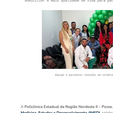
domiciliar e mais qualidade de vida para pa
Equipe e pacientes reunidos em celebra
A
Policlínica Estadual da Região Nordeste II – Posse
Medicina, Estudos e Desenvolvimento (IMED)
, celeb