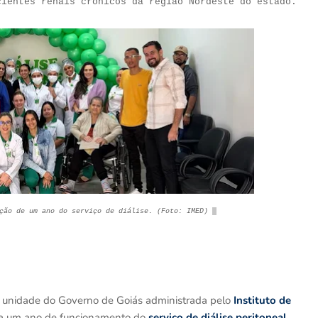
cientes renais crônicos da região Nordeste do estado.
ção de um ano do serviço de di
á
lise. (Foto: IMED)
, unidade do Governo de Goiás administrada pelo
Instituto de
ra um ano de funcionamento do
serviço de diálise peritoneal
,