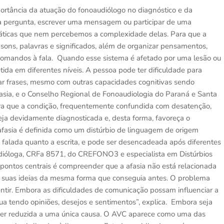
rtância da atuação do fonoaudiólogo no diagnóstico e da
a pergunta, escrever uma mensagem ou participar de uma
máticas que nem percebemos a complexidade delas. Para que a
sons, palavras e significados, além de organizar pensamentos,
comandos à fala. Quando esse sistema é afetado por uma lesão ou
da em diferentes níveis. A pessoa pode ter dificuldade para
lar frases, mesmo com outras capacidades cognitivas sendo
sia, e o Conselho Regional de Fonoaudiologia do Paraná e Santa
 que a condição, frequentemente confundida com desatenção,
eja devidamente diagnosticada e, desta forma, favoreça o
fasia é definida como um distúrbio de linguagem de origem
falada quanto a escrita, e pode ser desencadeada após diferentes
udióloga, CRFa 8571, do CREFONO3 e especialista em Distúrbios
pontos centrais é compreender que a afasia não está relacionada
sa suas ideias da mesma forma que conseguia antes. O problema
ntir. Embora as dificuldades de comunicação possam influenciar a
ua tendo opiniões, desejos e sentimentos”, explica. Embora seja
ser reduzida a uma única causa. O AVC aparece como uma das