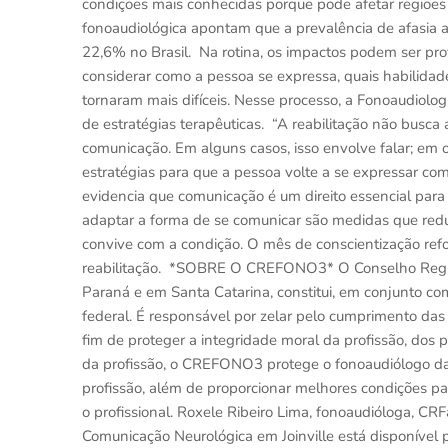
condições mais conhecidas porque pode afetar regiões 
fonoaudiológica apontam que a prevalência de afasia 
22,6% no Brasil. Na rotina, os impactos podem ser prof
considerar como a pessoa se expressa, quais habilida
tornaram mais difíceis. Nesse processo, a Fonoaudiolo
de estratégias terapêuticas. “A reabilitação não busca 
comunicação. Em alguns casos, isso envolve falar; em out
estratégias para que a pessoa volte a se expressar com
evidencia que comunicação é um direito essencial para 
adaptar a forma de se comunicar são medidas que redu
convive com a condição. O mês de conscientização ref
reabilitação. *SOBRE O CREFONO3* O Conselho Regio
Paraná e em Santa Catarina, constitui, em conjunto co
federal. É responsável por zelar pelo cumprimento das 
fim de proteger a integridade moral da profissão, dos pr
da profissão, o CREFONO3 protege o fonoaudiólogo d
profissão, além de proporcionar melhores condições 
o profissional. Roxele Ribeiro Lima, fonoaudióloga, C
Comunicação Neurológica em Joinville está disponível p