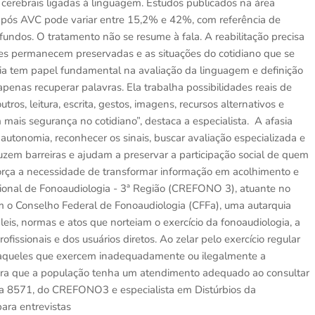
cerebrais ligadas à linguagem. Estudos publicados na área
após AVC pode variar entre 15,2% e 42%, com referência de
undos. O tratamento não se resume à fala. A reabilitação precisa
des permanecem preservadas e as situações do cotidiano que se
gia tem papel fundamental na avaliação da linguagem e definição
apenas recuperar palavras. Ela trabalha possibilidades reais de
ros, leitura, escrita, gestos, imagens, recursos alternativos e
 mais segurança no cotidiano”, destaca a especialista. A afasia
autonomia, reconhecer os sinais, buscar avaliação especializada e
zem barreiras e ajudam a preservar a participação social de quem
orça a necessidade de transformar informação em acolhimento e
nal de Fonoaudiologia - 3ª Região (CREFONO 3), atuante no
m o Conselho Federal de Fonoaudiologia (CFFa), uma autarquia
leis, normas e atos que norteiam o exercício da fonoaudiologia, a
ofissionais e dos usuários diretos. Ao zelar pelo exercício regular
aqueles que exercem inadequadamente ou ilegalmente a
para que a população tenha um atendimento adequado ao consultar
RFa 8571, do CREFONO3 e especialista em Distúrbios da
ara entrevistas