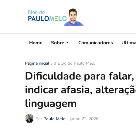
Home
Sobre
Comunicadores
Uĺtim
Página inicial
# Blog do Paulo Melo
Dificuldade para falar
indicar afasia, alteraç
linguagem
Por
Paulo Melo
-
junho 22, 2026