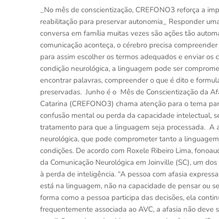
_No mês de conscientização, CREFONO3 reforça a impo
reabilitação para preservar autonomia_ Responder um
conversa em família muitas vezes são ações tão auto
comunicação aconteça, o cérebro precisa compreender 
para assim escolher os termos adequados e enviar os 
condição neurológica, a linguagem pode ser comprometi
encontrar palavras, compreender o que é dito e formu
preservadas. Junho é o Mês de Conscientização da Afa
Catarina (CREFONO3) chama atenção para o tema para
confusão mental ou perda da capacidade intelectual, s
tratamento para que a linguagem seja processada. A a
neurológica, que pode comprometer tanto a linguagem 
condições. De acordo com Roxele Ribeiro Lima, fonoa
da Comunicação Neurológica em Joinville (SC), um dos 
à perda de inteligência. “A pessoa com afasia expres
está na linguagem, não na capacidade de pensar ou se
forma como a pessoa participa das decisões, ela contin
frequentemente associada ao AVC, a afasia não deve 