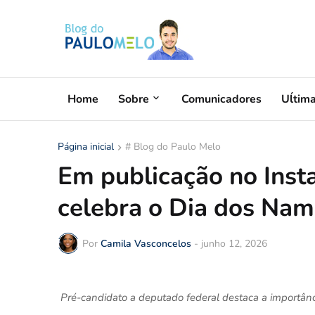
Home
Sobre
Comunicadores
Uĺtim
Página inicial
# Blog do Paulo Melo
Em publicação no Ins
celebra o Dia dos Nam
Por
Camila Vasconcelos
-
junho 12, 2026
Pré-candidato a deputado federal destaca a importânci