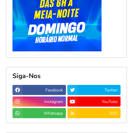
Siga-Nos
Facebook
Twitter
Instagram
YouTube
Whatsapp
RSS