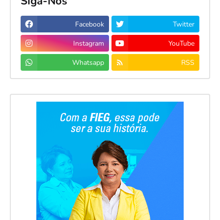
Siga-Nos
Facebook
Twitter
Instagram
YouTube
Whatsapp
RSS